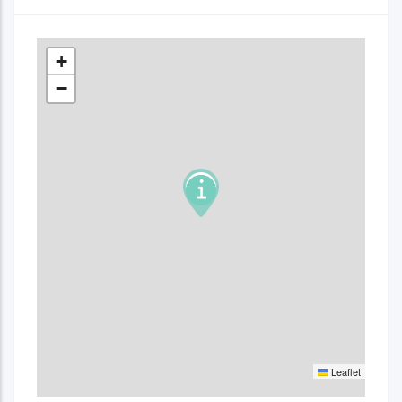
+
−
Leaflet