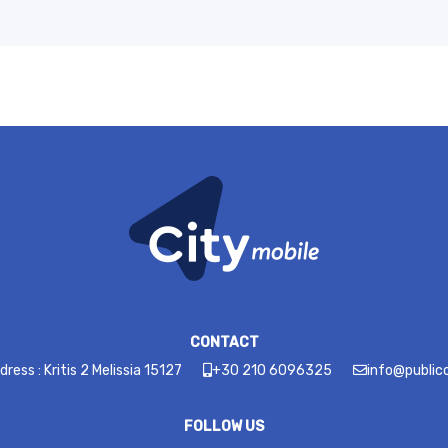
CONTACT
dress : Kritis 2 Melissia 15127
+30 210 6096325
info@publico
FOLLOW US